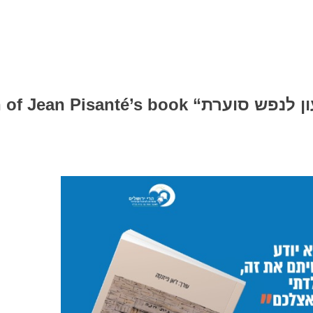
k “מעון לנפש סוערת” – Un lieu pour âmes en détresse