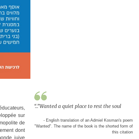
“…”Wanted a quiet place to rest the soul
éducateurs,
eloppée sur
- English translation of an Admiel Kosman's poem
smopolite de
"Wanted". The name of the book is the shorted form of
nement dont
this citation
monde juive