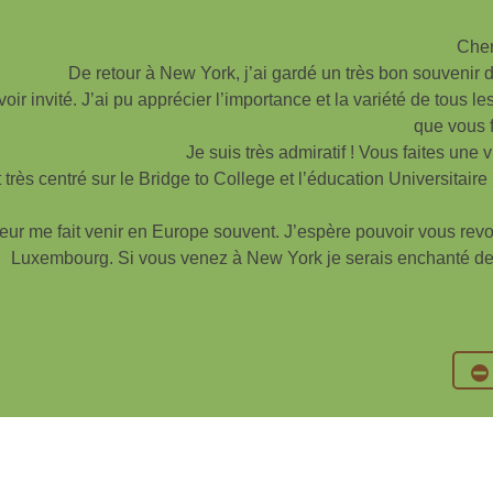
Cher
De retour à New York, j’ai gardé un très bon souvenir 
ir invité. J’ai pu apprécier l’importance et la variété de tous le
que vous f
Je suis très admiratif ! Vous faites une v
t très centré sur le Bridge to College et l’éducation Universitaire
eur me fait venir en Europe souvent. J’espère pouvoir vous revo
Luxembourg. Si vous venez à New York je serais enchanté de 