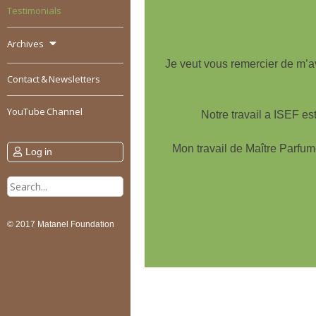
Testimonials
Archives
Je veut vous remercier de m’avo
Contact & Newsletters
YouTube Channel
Notre travail a ISEF es
Mon travail de Maître Parfum
Log in
Search
for:
© 2017 Matanel Foundation