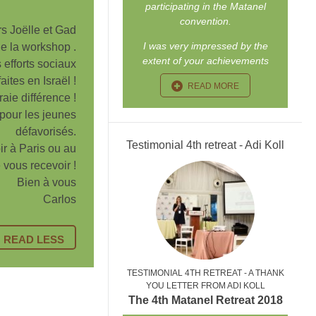
participating in the Matanel
convention.
s Joëlle et Gad
I was very impressed by the
de la workshop .
extent of your achievements
s efforts sociaux
aites en Israël !
READ MORE
raie différence !
 pour les jeunes
défavorisés.
Testimonial 4th retreat - Adi Koll
ir à Paris ou au
vous recevoir !
Bien à vous
Carlos
READ LESS
TESTIMONIAL 4TH RETREAT - A THANK
YOU LETTER FROM ADI KOLL
The 4th Matanel Retreat 2018