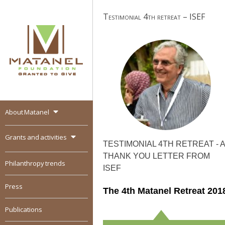
Skip
Testimonial 4th retreat – ISEF
to
content
About Matanel
MATANEL
Granted to give,
encourages social
Grants and activities
entrepreneurship in all
TESTIMONIAL 4TH RETREAT - A
over the world
THANK YOU LETTER FROM
Philanthropy trends
ISEF
Press
The 4th Matanel Retreat 201
Publications