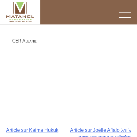
Skip
to
content
CER Albanie
Post
Article sur Kaima Hukuk
Article sur Joëlle Aflalo ג’ואל