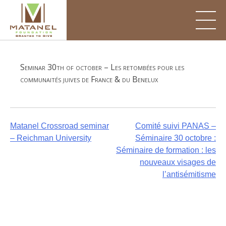
Skip
to
content
Seminar 30th of october – Les retombées pour les
communaités juives de France & du Benelux
Post
Matanel Crossroad seminar
Comité suivi PANAS –
– Reichman University
Séminaire 30 octobre :
navigation
Séminaire de formation : les
nouveaux visages de
l’antisémitisme