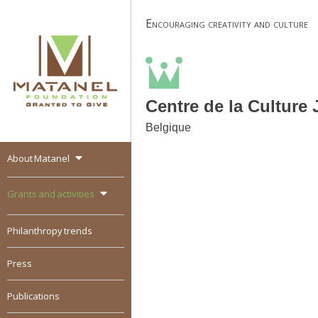
Skip
Encouraging creativity and culture
to
content
Centre de la Culture
Belgique
About Matanel
MATANEL
Granted to give,
encourages social
Grants and activities
entrepreneurship in all
over the world
Philanthropy trends
Press
Publications