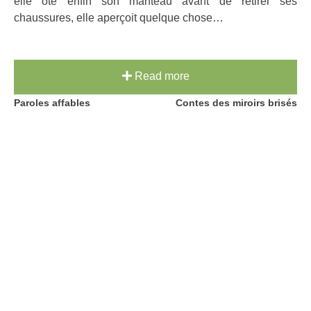
elle ôte enfin son manteau avant de retirer ses
chaussures, elle aperçoit quelque chose…
Read more
Post
Paroles affables
Contes des miroirs brisés
navigation