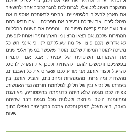
ולהסתיר אחת ולתמיד את פני אלוהיכם, כדי לפרק אתכם
מנשקכם האינטלקטואלי, לגרום לכם להגר לכוכב אחר ולהשאיר
את הארץ לבעליה הלגיטימיים. ברצוני לראותכם אוספים את
מיטלטליכם, את שדיכם ובעיקר את ספריכם – אם תראו בהם
עוד טעם אחרי קריאת סיפור זה – ומפנים את השטח בחלליות
המהירות שלכם. אם תצאו מרצון מן הארץ ותניחו אותה לנפשה,
לא אדרוש מכם פיצוי על מה שעוללתם לנו, כי אינני חש כל
משיכה למוסר המעוות שלכם, מוסר שאִפשר במשך אלפי שנים
את השמדתם השיטתית של עמיתיי. אבל אם תתמידו
בפשעיכם ותמשיכו לזהם, להשחית ולסכן את הארץ, לרסס,
להרעיל ולצוד אותנו, אני מודיע לכם שאגייס את כל העכברים,
מהשדות ומהיערות, מהמנהרות ומהביבים, ואוביל אותם, בין
בעזרתו של נביא ובין של חלילן, למלחמת חורמה נגד האנושות.
צפויה לכם מגפה שלא היתה כדוגמתה בהיסטוריה, מאורגנת
ומתוזמנת היטב, מוחצת וקטלנית מכל מגפת דבר שהיתה
בעבר, והיא תאכל, תפרק ותכלה אתכם בתוך ימים ואפילו בתוך
שעות.