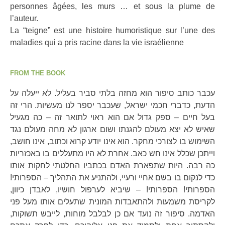
personnes âgées, les murs … et sous la plume de
l’auteur.
La “teigne” est une histoire humoristique sur l’une des
maladies qui a pris racine dans la vie israélienne
FROM THE BOOK
עכבר כותב סיפור הוא מחזה בלתי סביר בעליל. לא ייעלה על
הדעת, כדברי חכמי ישראל, שעכבר יספר לנו מעשיות. הרי זה
בעל חיים – ספק גדול אם הוא ראוי לתואר זה – כה מגעיל
שאיש לא יצא מעולם להגנתו ושום ארגון לא מחה מעולם נגד
השימוש בו לצורכי מחקר. הוא אינו יודע קרוא וכתוב, אינו חושב,
וייתכן שכלל אינו חש כאב. אחרת לא היו מתעללים בו באכזריות
כה רבה. היות שתפארת האדם בכתביו החלטתי לחקות אותו
כדי לנקום בו בשם אחיי ורעיי, ולהתניע את התהליך – הספרותי!
הספרותי! הספרותי! – שיביא לערפול חושיו, לאבדן כיוון,
לקריסת משמעות ולהתאבדות המונית שתעלים אותו מעל פני
האדמה. סיפור זה נועד אם כן לבלבל מוחות, לייבש תשוקות,